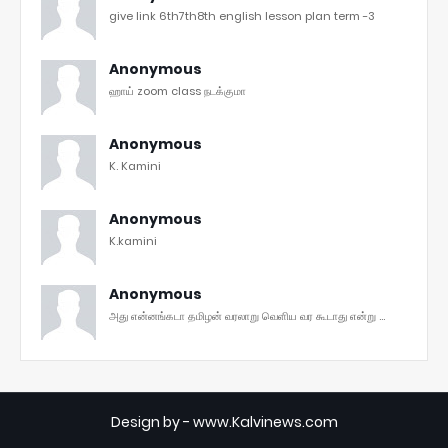
give link 6th7th8th english lesson plan term -3
Anonymous
ஹாய் zoom class நடக்குமா
Anonymous
K. Kamini
Anonymous
K.kamini
Anonymous
அது என்னங்கடா தமிழன் வரலாறு வெளிய வர கூடாது என்று ...
Design by -
www.Kalvinews.com