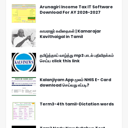
Arunagiri Income Tax IT Software
Download For AY 2026-2027
காமராஜர் கவிதைகள் | Kamarajar
Kavithaigal in Tamil
தமிழ்த்தாய் வாழ்த்து mp3 பாடல் பதிவிறக்கம்
செய்ய click this link
Kalanjiyam App மூலம் NHIS E- Card
download செய்வது எப்படி?
Term3-4th tamil-Dictation words