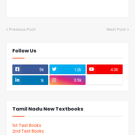
Previous Post
Next Post
Follow Us
5k
1.2k
43K
3.5k
1k
Tamil Nadu New Textbooks
1st Text Books
2nd Text Books