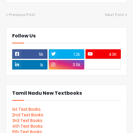
Previous Post
Next Post
Follow Us
5k
1.2k
43K
3.5k
1k
Tamil Nadu New Textbooks
1st Text Books
2nd Text Books
3rd Text Books
4th Text Books
5th Text Books