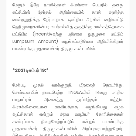
மேலும் இதே நாளில்தான் அண்ணா பெயரில் தனது
கட்சியின் தேர்தல் அறிக்கையில் தான் அளித்த
வாக்குறுதிக்கு நேர்மாறாக, ஒன்றிய அரசின் வழிகாட்டு
நெறிமுறைகளின்படி உயர்கல்வித் தகுதிக்கு ஊக்கத்தொகை
மட்டுமே (Incentiveற்கு பதிலாக ஒருமுறை மட்டும்
Lumpsum Amount) வழங்கப்படுமென அறிவிக்கிறார்
மாண்புமிகு முதலமைச்சர் திரு.மு.க.ஸ்டாலின்.
*2021 டிசம்பர் 19:*
மேற்படி முதல் வாக்குறுதி மீறலைத் தொடர்ந்து,
சென்னையில் நடைபெற்ற TNGEAவின் 14வது மாநில
மாநாட்டில் அனைத்து தரப்பிற்கும் மத்திய
அரசுக்கிணையான ஊதியத்தை வழங்கியது கழக
ஆட்சிதான் என்றும் அரசு ஊழியர் கோரிக்கைகள்
கண்டிப்பாக நிறைவேற்றப்படும் என்றும் மாண்புமிகு
முதலமைச்சர் திரு.மு.க.ஸ்டாலின் சிறப்புரையாற்றுகிறார்.
(இடைநிலை ஆசிரியர்களின் மத்திய அரசுக்கிணையான