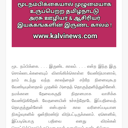
மூட நம்பிக்கை. . . . இருண்ட காலம். . . . என்ற இந்த இரு
சொல்லாடல்களையும் விளங்கிக்கொள்ள வேண்டுமானால்,
நாம் கடந்து வந்த காலத்தைச் சற்றே நினைவுகூற
வேண்டியுள்ளதால் முதலில் அதைத் தொகுத்தளித்துள்ளேன்.
நமக்கான தேவைகருதி நிதானமாக வாசிக்க
வேண்டுகிறேன். வேதனையின் உச்சத்தோடே இப்பதிவைத்
தொகுத்துள்ளேன் என்பதால் கால வரிசைப்படியான
நிகழ்வுகளில் ஒன்றிரண்டு விடுபட்டிருக்கலாம். ஏனெனில்,
இப்படியொரு பதிவை எனது விரல்கள்
தொட்டுத்தொடுக்குமென நான் கனவிலும் கண்டதில்லை.