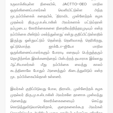
உருவாக்கியுள்ள நிலையில், JACTTO-GEO மாநில
ஒருங்கிணைப்பாளர்கள் வெளியிட்டுள்ள அந்த
மூடநம்பிக்கைக் கதையில், 'திராவிட முன்னேற்றக் கழக
முதல்வர் திரு.மு.க.ஸ்டாலின் அவர்களால் மட்டும்தான்
நம்முடைய கோரிக்கைகளை நிறைவேற்றித்தரமுடியும் என்ற
நம்பிக்கை மீண்டும் மலர்ந்துள்ளது' என்று குறிப்பிட்டுள்ளதில்
இருந்து ஒன்றுமட்டும் தெள்ளத் தெளிவாகத் தெரிகிறது,
ஒட்டுமொத்த ஜாக்டோ-ஜியோ மாநில
ஒருங்கிணைப்பாளர்களும் போராடி எதையும் பெற்றுத்தரும்
தொழிற்சங்க இலக்கணத்தைப் பின்பற்றத் தயாராக இல்லாது
ஆட்சியாளர்கள் மீது நம்பிக்கை வைத்து காலம்
கடத்தினாலே போதும் அனைத்தும் கிடைத்துவிடும் என்ற
மூட நம்பிக்கையில்தான் உள்ளனர்.
இவர்கள் குறிப்பிடுவது போல, திராவிட முன்னேற்றக் கழக
முதல்வர் திரு.மு.க.ஸ்டாலின் அவர்களே தானாக முன்வந்து
அனைத்து கோரிக்கைகளையும் செய்து
கொடுத்துவிடுவாரென்றால், குறைகளைக்கூற அவர்கள்
கொண்டுவந்த ஆசிரியர் மனசு, ஊழியர் உள்ளம்னு ஏதேதோ