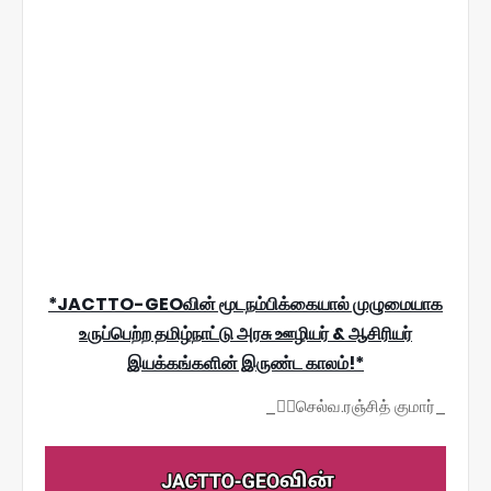
*JACTTO-GEOவின் மூடநம்பிக்கையால் முழுமையாக
உருப்பெற்ற தமிழ்நாட்டு அரசு ஊழியர் & ஆசிரியர்
இயக்கங்களின் இருண்ட காலம்!*
_✍🏼செல்வ.ரஞ்சித் குமார்_