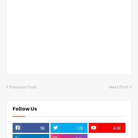
Previous Post
Next Post
Follow Us
5k
1.2k
43K