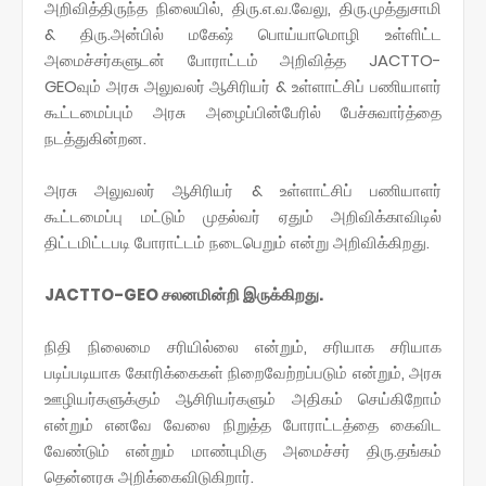
அறிவித்திருந்த நிலையில், திரு.எ.வ.வேலு, திரு.முத்துசாமி
& திரு.அன்பில் மகேஷ் பொய்யாமொழி உள்ளிட்ட
அமைச்சர்களுடன் போராட்டம் அறிவித்த JACTTO-
GEOவும் அரசு அலுவலர் ஆசிரியர் & உள்ளாட்சிப் பணியாளர்
கூட்டமைப்பும் அரசு அழைப்பின்பேரில் பேச்சுவார்த்தை
நடத்துகின்றன.
அரசு அலுவலர் ஆசிரியர் & உள்ளாட்சிப் பணியாளர்
கூட்டமைப்பு மட்டும் முதல்வர் ஏதும் அறிவிக்காவிடில்
திட்டமிட்டபடி போராட்டம் நடைபெறும் என்று அறிவிக்கிறது.
JACTTO-GEO சலனமின்றி இருக்கிறது.
நிதி நிலைமை சரியில்லை என்றும், சரியாக சரியாக
படிப்படியாக கோரிக்கைகள் நிறைவேற்றப்படும் என்றும், அரசு
ஊழியர்களுக்கும் ஆசிரியர்களும் அதிகம் செய்கிறோம்
என்றும் எனவே வேலை நிறுத்த போராட்டத்தை கைவிட
வேண்டும் என்றும் மாண்புமிகு அமைச்சர் திரு.தங்கம்
தென்னரசு அறிக்கைவிடுகிறார்.