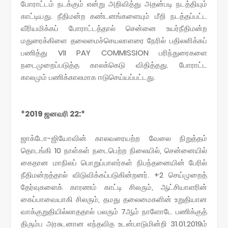
போராட்டம் நடக்கும் என்று அறிவித்து அதன்படி நடத்தியும்
காட்டியது. நீதிமன்ற கண்டனங்களையும் மீறி நடத்தப்பட்ட
வீரியமிக்கப் போராட்டத்தால் சென்னை உயர்நீதிமன்ற
மதுரைக்கிளை தலைமைச்செயலாளரை நேரில் பதிலளிக்கப்
பணித்து VII PAY COMMISSION பரிந்துரைகளை
நடைமுறைப்படுத்த காலக்கெடு விதித்தது. போராட்ட
காலமும் பணிக்காலமாக ஈடுசெய்யப்பட்டது.
*2019 ஜனவரி 22:*
ஜாக்டோ-ஜியோவின் காலவரையற்ற வேலை நிறுத்தம்
தொடங்கி 10 நாள்கள் நடைபெற்ற நிலையில், சென்னையில்
கைதான மாநிலப் பொறுப்பாளர்கள் நிபந்தனையின் பேரில்
நீதிமன்றத்தால் விடுவிக்கப்படுகின்றனர். +2 செய்முறைத்
தேர்வுகளைக் காரணம் காட்டி சிலரும், ஆட்சியாளரின்
கைப்பாவையாகி சிலரும், தமது தலைமைகளின் உறுதியான
வாக்குறுதியில்லாததால் பலரும் 7ஆம் நாளோடே பணிக்குத்
திரும்ப அரசுடனான எந்தவித உடன்பாடுமின்றி 31.01.2019ம்