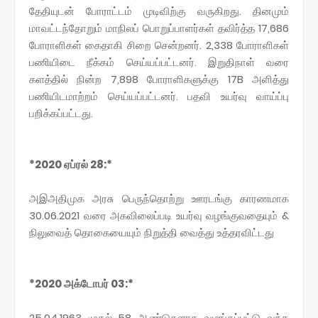
தேதியுடன் போராட்டம் முடிவிற்கு வருகிறது. தினமும்
மாவட்டந்தோறும் மாநிலப் பொறுப்பாளர்கள் தவிர்த்த 17,686
போராளிகள் கைதாகி சிறை சென்றனர். 2,338 போராளிகள்
பணியிடை நீக்கம் செய்யப்பட்டனர். இறுதிநாள் வரை
களத்தில் நின்ற 7,898 போராளிகளுக்கு 17B அளித்து
பணியிடமாற்றம் செய்யப்பட்டனர். பதவி உயர்வு வாய்ப்பு
பறிக்கப்பட்டது.
*2020 ஏப்ரல் 28:*
அஇஅதிமுக அரசு பெருந்தொற்று ஊரடங்கு காரணமாக
30.06.2021 வரை அகவிலைப்படி உயர்வு வழங்குவதையும் &
நிலுவைத் தொகையையும் நிறுத்தி வைத்து உத்தரவிட்டது
*2020 அக்டோபர் 03:*
25.04.1963 முதல் 58 ஆண்டுகளாக வழங்கப்பட்டு வந்த