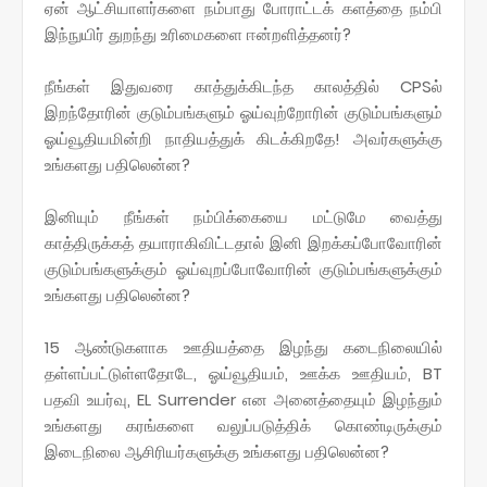
ஏன் ஆட்சியாளர்களை நம்பாது போராட்டக் களத்தை நம்பி
இந்நுயிர் துறந்து உரிமைகளை ஈன்றளித்தனர்?
நீங்கள் இதுவரை காத்துக்கிடந்த காலத்தில் CPSல்
இறந்தோரின் குடும்பங்களும் ஓய்வுற்றோரின் குடும்பங்களும்
ஓய்வூதியமின்றி நாதியத்துக் கிடக்கிறதே! அவர்களுக்கு
உங்களது பதிலென்ன?
இனியும் நீங்கள் நம்பிக்கையை மட்டுமே வைத்து
காத்திருக்கத் தயாராகிவிட்டதால் இனி இறக்கப்போவோரின்
குடும்பங்களுக்கும் ஓய்வுறப்போவோரின் குடும்பங்களுக்கும்
உங்களது பதிலென்ன?
15 ஆண்டுகளாக ஊதியத்தை இழந்து கடைநிலையில்
தள்ளப்பட்டுள்ளதோடே, ஓய்வூதியம், ஊக்க ஊதியம், BT
பதவி உயர்வு, EL Surrender என அனைத்தையும் இழந்தும்
உங்களது கரங்களை வலுப்படுத்திக் கொண்டிருக்கும்
இடைநிலை ஆசிரியர்களுக்கு உங்களது பதிலென்ன?