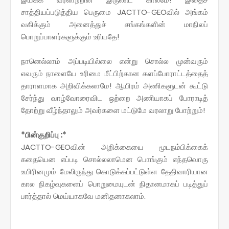
சாத்தியப்படுத்திய பெருமை JACTTO-GEOவில் அங்கம்
வகிக்கும் அனைத்துச் சங்கங்களின் மாநிலப்
பொறுப்பாளர்களுக்கும் உரியதே!
நானெல்லாம் அப்படியில்லை என்று சொல்ல முன்வரும்
எவரும் நாளையே உரிமை மீட்பிற்கான களப்போராட்டத்தைத்
தாராளமாக அறிவிக்கலாமே! ஆயிரம் அணிகளுடன் கூட்டு
சேர்ந்து வாழ்வோரைவிட ஒற்றை அணியாகப் போராடித்
தோற்று வீழ்ந்தாலும் அவர்களை மட்டுமே வரலாறு போற்றும்!
*பின்குறிப்பு :*
JACTTO-GEOவின் அறிக்கையை மூடநம்பிக்கைக்
கதையென எப்படி சொல்லலாமென பொங்கும் எந்தவொரு
உயிரினமும் மேலிருந்து கொடுக்கப்பட்டுள்ள தேதிவாரியான
கால நிகழ்வுகளைப் பொறுமையுடன் நிதானமாகப் படித்துப்
பார்த்தால் மெய்யாகவே மனிதனாகலாம்.