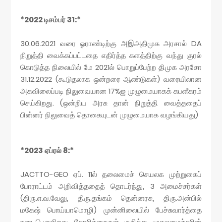
*2022 டிசம்பர் 31:*
30.06.2021 வரை ஓராண்டிற்கு அஇஅதிமுக அரசால் DA
நிறுத்தி வைக்கப்பட்டதை எதிர்த்த களத்திற்கு வந்து குரல்
கொடுத்த நிலையில் மே 2021ல் பொறுப்பேற்ற திமுக அரசோ
31.12.2022 (கூடுதலாக ஒன்றரை ஆண்டுகள்) வரையிலான
அகவிலைப்படி நிலுவையான 17%ஐ முழுமையாகக் கபளீகரம்
செய்கிறது. (ஒன்றிய அரசு தான் நிறுத்தி வைத்ததைப்
பின்னர் நிலுவைத் தொகையுடன் முழுமையாக வழங்கியது)
*2023 ஏப்ரல் 8:*
JACTTO-GEO ஏப். 11ல் தலைமைச் செயலக முற்றுகைப்
போராட்டம் அறிவித்ததைத் தொடர்ந்து, 3 அமைச்சர்கள்
(திரு.எ.வ.வேலு, திரு.தங்கம் தென்னரசு, திரு.அன்பில்
மகேஷ் பொய்யாமொழி) முன்னிலையில் பேச்சுவார்த்தை
நடைபெறுகிறது. கோரிக்கைகள் குறித்து முதலமைச்சரின்