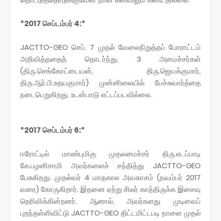
*2017 செப்டம்பர் 4:*
JACTTO-GEO செப். 7 முதல் வேலைநிறுத்தப் போராட்டம்
அறிவித்ததைத் தொடர்ந்து, 3 அமைச்சர்கள்
(திரு.செங்கோட்டையன், திரு.ஜெயக்குமார்,
திரு.ஆர்.பி.உதயகுமார்) முன்னிலையில் பேச்சுவார்த்தை
நடைபெறுகிறது. உடன்பாடு எட்டப்படவில்லை.
*2017 செப்டம்பர் 6:*
ஈரோட்டில் மாண்புமிகு முதலமைச்சர் திரு.எடப்பாடி
கே.பழனிசாமி அவர்களைச் சந்தித்து JACTTO-GEO
பேசுகிறது. முதல்வர் 4 மாதகால அவகாசம் (நவம்பர் 2017
வரை) கோருகிறார். இதனை ஏற்று சிலர் காத்திருக்க இசைவு
தெரிவிக்கின்றனர். ஆனால், அவர்களது முடிவைப்
புறந்தள்ளிவிட்டு JACTTO-GEO திட்டமிட்டபடி நாளை முதல்