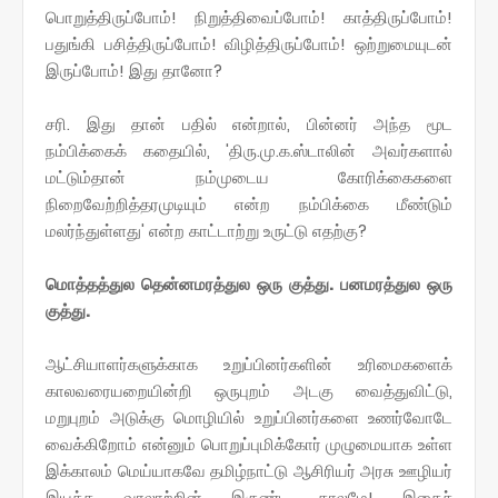
பொறுத்திருப்போம்! நிறுத்திவைப்போம்! காத்திருப்போம்!
பதுங்கி பசித்திருப்போம்! விழித்திருப்போம்! ஒற்றுமையுடன்
இருப்போம்! இது தானோ?
சரி. இது தான் பதில் என்றால், பின்னர் அந்த மூட
நம்பிக்கைக் கதையில், 'திரு.மு.க.ஸ்டாலின் அவர்களால்
மட்டும்தான் நம்முடைய கோரிக்கைகளை
நிறைவேற்றித்தரமுடியும் என்ற நம்பிக்கை மீண்டும்
மலர்ந்துள்ளது' என்ற காட்டாற்று உருட்டு எதற்கு?
மொத்தத்துல தென்னமரத்துல ஒரு குத்து. பனமரத்துல ஒரு
குத்து.
ஆட்சியாளர்களுக்காக உறுப்பினர்களின் உரிமைகளைக்
காலவரையறையின்றி ஒருபுறம் அடகு வைத்துவிட்டு,
மறுபுறம் அடுக்கு மொழியில் உறுப்பினர்களை உணர்வோடே
வைக்கிறோம் என்னும் பொறுப்புமிக்கோர் முழுமையாக உள்ள
இக்காலம் மெய்யாகவே தமிழ்நாட்டு ஆசிரியர் அரசு ஊழியர்
இயக்க வரலாற்றின் இருண்ட காலமே! இதைச்