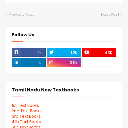
Previous Post
Next Post
Follow Us
5k
1.2k
43K
3.5k
1k
Tamil Nadu New Textbooks
1st Text Books
2nd Text Books
3rd Text Books
4th Text Books
5th Text Books