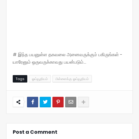
# இந்த பயனுள்ள தகவலை அனைவருக்கும் பகிருங்கள் -
யாரேனும் ஒருவருக்காவது பயன்படும்...
Tags
ஓய்வூதியம்
பிள்ளைக்கு ஓய்வூதியம்
Post a Comment