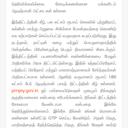
தெரிவிக்கவில்லை, கோடிக்கணக்கான மக்களிடம்
ஆயுஷ்மான் அட்டைகள் உள்ளன.
இத்திட்டத்தின் கீழ், பல லட்சம் ரூபாய் செலவில் புற்றுநோய்,
கல்லீரல் மாற்று அறுவை சிகிச்சை போன்றவற்றை கொண்டு
வர ஏற்பாடுகள் செய்யப்பட்டு வருவதாக கூறப்படுகிறது. இது
நடந்தால், நாட்டின் ஏழை மற்றும் பொருளாதாரத்தில்
பின்தங்கிய பிரிவினருக்கு பெரும் நிவாரணம் கிடைக்கும்.
இத்திட்டத்தின் பயனாளிகளின் எண்ணிக்கையை மேலும்
அதிகரிக்க அரசு திட்டமிட்டுள்ளது. இதில் உத்தரப்பிரதேசம்,
மத்தியப் பிரதேசம் மற்றும் மகாராஷ்டிராவைச் சேர்ந்தவர்கள்
அதிகபட்சமாக உள்ளனர். ஆண்டு வருமானம் ரூபாய் 1.80
லட்சம் பேர் ஆயுஷ்மான் பாரத் திட்டத்தின் கீழ் உள்ளனர்.
pmjay.gov.in
ஐப் பார்வையிடுவதன் மூலமும் நீங்களும்
தகுதியானவரா என்பதை சரிபார்க்கலாம், நீங்கள் திட்டத்தில்
சேரலாமா வேண்டாமா என்பதை இங்கே
தெரிந்துகொள்ளலாம். இங்கே நீங்கள் உங்கள் மொபைல்
எண்ணை உள்ளிட்டு OTP செய்ய வேண்டும். அதன் பிறகு,
மாநிலத்தைத் தேர்ந்தெடுத்த பிறகு, நீங்கள் ரேஷன் கார்டு