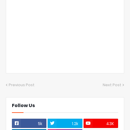
Previous Post
Next Post
Follow Us
5k
1.2k
43K