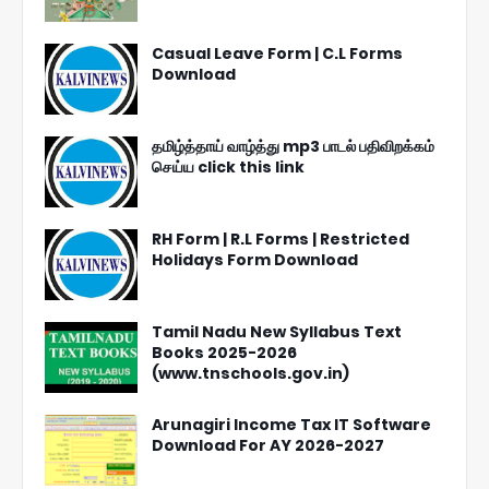
Casual Leave Form | C.L Forms
Download
தமிழ்த்தாய் வாழ்த்து mp3 பாடல் பதிவிறக்கம்
செய்ய click this link
RH Form | R.L Forms | Restricted
Holidays Form Download
Tamil Nadu New Syllabus Text
Books 2025-2026
(www.tnschools.gov.in)
Arunagiri Income Tax IT Software
Download For AY 2026-2027