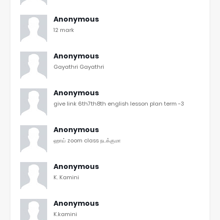
Anonymous
12 mark
Anonymous
Gayathri Gayathri
Anonymous
give link 6th7th8th english lesson plan term -3
Anonymous
ஹாய் zoom class நடக்குமா
Anonymous
K. Kamini
Anonymous
K.kamini