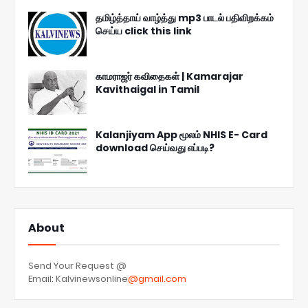
தமிழ்த்தாய் வாழ்த்து mp3 பாடல் பதிவிறக்கம்
செய்ய click this link
காமராஜர் கவிதைகள் | Kamarajar
Kavithaigal in Tamil
Kalanjiyam App மூலம் NHIS E- Card
download செய்வது எப்படி?
About
Send Your Request @
Email: Kalvinewsonline
@gmail.com