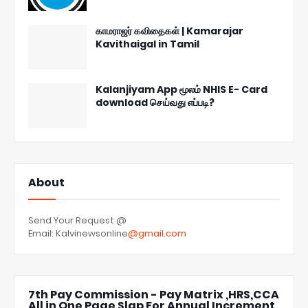
காமராஜர் கவிதைகள் | Kamarajar
Kavithaigal in Tamil
Kalanjiyam App மூலம் NHIS E- Card
download செய்வது எப்படி?
About
Send Your Request @
Email: Kalvinewsonline
@gmail.com
7th Pay Commission - Pay Matrix ,HRS,CCA
All in One Page Slap For Annual Increment