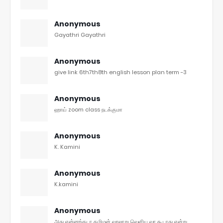
Anonymous
Gayathri Gayathri
Anonymous
give link 6th7th8th english lesson plan term -3
Anonymous
ஹாய் zoom class நடக்குமா
Anonymous
K. Kamini
Anonymous
K.kamini
Anonymous
அது என்னங்கடா தமிழன் வரலாறு வெளிய வர கூடாது என்று ...