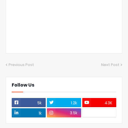
Previous Post
Next Post
Follow Us
5k
1.2k
43K
3.5k
1k