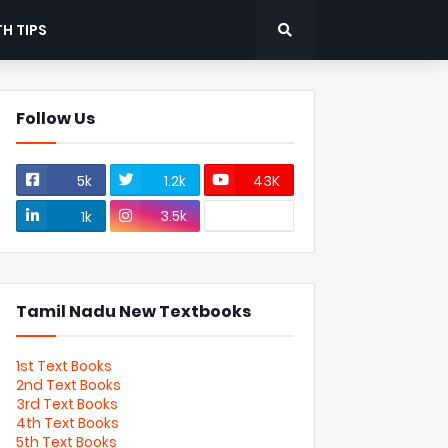
H TIPS
Follow Us
5k
1.2k
43K
3.5k
1k
Tamil Nadu New Textbooks
1st Text Books
2nd Text Books
3rd Text Books
4th Text Books
5th Text Books