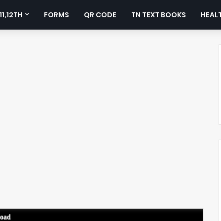
11,12TH
FORMS
QR CODE
TN TEXT BOOKS
HEALT
load