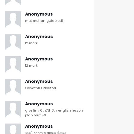
Anonymous
mat mohan guide pdf
Anonymous
12 mark
Anonymous
12 mark
Anonymous
Gayathri Gayathri
Anonymous
give link 6th7th8th english lesson
plan term -3
Anonymous
ஹாய் zoom class நடக்குமா