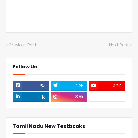
Previous Post
Next Post
Follow Us
5k
1.2k
43K
3.5k
1k
Tamil Nadu New Textbooks