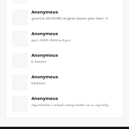
Anonymous
give link 6th7th8th english lesson plan term -3
Anonymous
ஹாய் zoom class நடக்குமா
Anonymous
K. Kamini
Anonymous
K.kamini
Anonymous
அது என்னங்கடா தமிழன் வரலாறு வெளிய வர கூடாது என்று ...