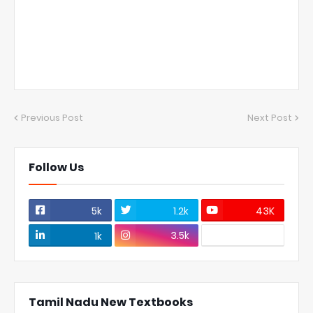
Previous Post
Next Post
Follow Us
5k
1.2k
43K
3.5k
1k
Tamil Nadu New Textbooks