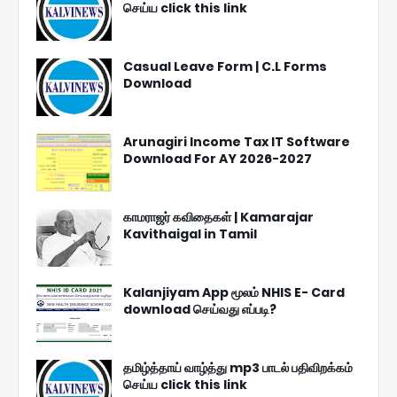
செய்ய click this link
Casual Leave Form | C.L Forms
Download
Arunagiri Income Tax IT Software
Download For AY 2026-2027
காமராஜர் கவிதைகள் | Kamarajar
Kavithaigal in Tamil
Kalanjiyam App மூலம் NHIS E- Card
download செய்வது எப்படி?
தமிழ்த்தாய் வாழ்த்து mp3 பாடல் பதிவிறக்கம்
செய்ய click this link