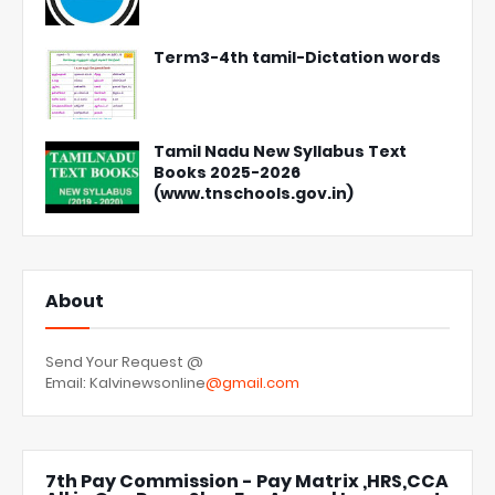
Term3-4th tamil-Dictation words
Tamil Nadu New Syllabus Text
Books 2025-2026
(www.tnschools.gov.in)
About
Send Your Request @
Email: Kalvinewsonline
@gmail.com
7th Pay Commission - Pay Matrix ,HRS,CCA