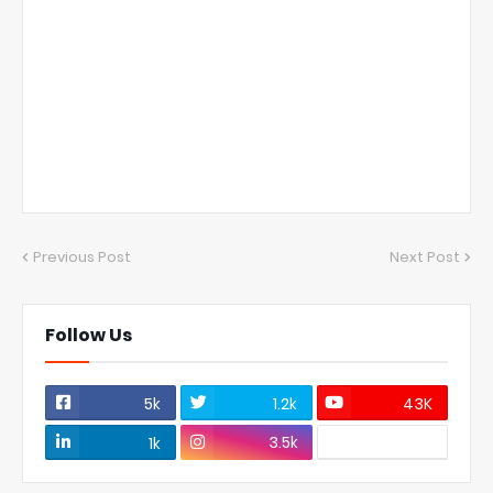
Previous Post
Next Post
Follow Us
5k
1.2k
43K
3.5k
1k