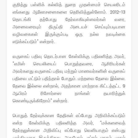
குறித்து பள்ளிக் கல்வித் துறை முதன்மைச் செயலரிடம்
எங்களது ஆலோசனைகளை தெரிவித்துள்ளோம். 2012-13
தொடங்கி தற்போது தேர்வாகியுள்ளவர்கள் வரை,
அனைவரையும் திருப்தி அடையச் செய்யும்படியான
வழிவகைகள் இருக்கும்படி ஒரு நல்ல நவடிக்கை
எடுக்கப்படும்" என்றார்.
வருகைப் பதிவு தொடர்பான கேள்விக்கு பதிலளித்த அவர்,
"எமிஸ் செயலியைப் பொறுத்தவரை, ஆசிரியர்கள்
அவர்களது வருகைப் பதிவு மற்றும் மாணவர்களின் வருகைப்
பதிவை மட்டும் பதிந்தால் போதும். மற்றவை தேவை இல்லை.
தேவை இல்லை என்றால், அதற்கான மாற்றாக கிட்டத்தட்ட 9
ஆயிரம் ரிசோர்ஸை நாங்கள் தயாரித்துக்
கொண்டிருக்கிறோம்" என்றார்.
பொதுத் தேர்வுக்கான தேதிகள் எப்போது அறிவிக்கப்படும்
என்ற கேள்விக்கு பதிலளித்த அவர், "மக்களவைத்
தேர்தலுக்கான அறிவிப்பு எப்போது வெளியாகும் என்பது
முக்கியமாக இருக்கிறது. அதுபோல், ஏப்ரல் மாதம் முதல்