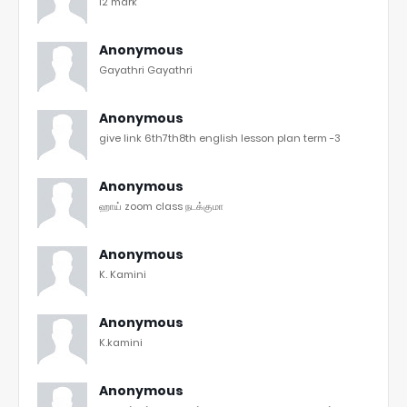
12 mark
Anonymous
Gayathri Gayathri
Anonymous
give link 6th7th8th english lesson plan term -3
Anonymous
ஹாய் zoom class நடக்குமா
Anonymous
K. Kamini
Anonymous
K.kamini
Anonymous