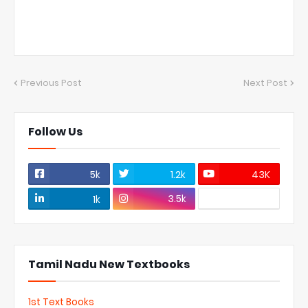
Previous Post
Next Post
Follow Us
5k
1.2k
43K
3.5k
1k
Tamil Nadu New Textbooks
1st Text Books