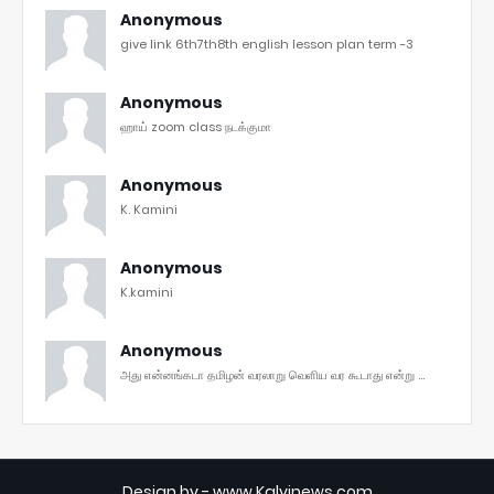
Anonymous
give link 6th7th8th english lesson plan term -3
Anonymous
ஹாய் zoom class நடக்குமா
Anonymous
K. Kamini
Anonymous
K.kamini
Anonymous
அது என்னங்கடா தமிழன் வரலாறு வெளிய வர கூடாது என்று ...
Design by -
www.Kalvinews.com