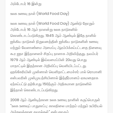
அக்டோபர் 16 இன்று
உலக உணவு நாள் (World Food Day)
உலக உணவு நாள் (World Food Day) ஆண்டு தோறும்
அக்டோபர் 16 ஆம் நாளன்று உலக நாடுகளில்
கொண்டாடப்படுகிறது. 1945 ஆம் ஆண்டில் இதே நாளில்
ஐக்கிய நாடுகள் நிறுவனத்தின் ஐக்கிய நாடுகளின் உணவு
மற்றும் வேளாண்மை அமைப்பு ஆரம்பிக்கப்பட்டதை நினைவு
கூர ஐநா இந்நாளைச் சிறப்பு நாளாக அறிவித்தது. நவம்பர்
1979 ஆம் ஆண்டில் இவ்வமைப்பின் 20வது பொது
மாநாட்டில் இதற்கான அறிவிப்பு வெளியிடப்பட்டது.
ஹங்கேரியின் முன்னாள் வெளிநாட்டமைச்சர் பால் ரொமானி
என்பவரின் முன்முயற்சியினால் இத்தீர்மானம் ஏகமனதாக
ஏற்கப்பட்டு தற்போது 150ற்கும் அதிகமான நாடுகளில்
இந்நாள் கொண்டாடப்படுகிறது.
2008 ஆம் ஆண்டிற்கான உலக உணவு நாளின் கருப்பொருள்
"உலக உணவுப் பாதுகாப்பு: காலநிலை மாற்றம் மற்றும் உயிரியல்
ஆற்றலுக்கான சவால்கள்" என்பதாகும்.