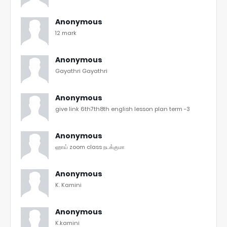
Anonymous
12 mark
Anonymous
Gayathri Gayathri
Anonymous
give link 6th7th8th english lesson plan term -3
Anonymous
ஹாய் zoom class நடக்குமா
Anonymous
K. Kamini
Anonymous
K.kamini