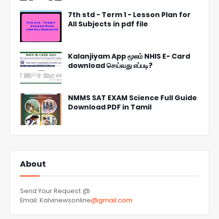
7th std - Term 1 - Lesson Plan for
All Subjects in pdf file
Kalanjiyam App மூலம் NHIS E- Card
download செய்வது எப்படி?
NMMS SAT EXAM Science Full Guide
Download PDF in Tamil
About
Send Your Request @
Email: Kalvinewsonline
@gmail.com