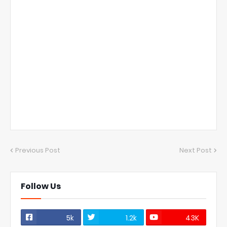
Previous Post
Next Post
Follow Us
5k
1.2k
43K