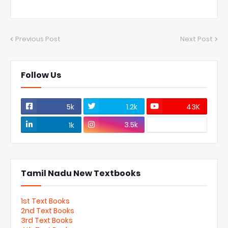
Previous Post
Next Post
Follow Us
5k
1.2k
43K
3.5k
1k
Tamil Nadu New Textbooks
1st Text Books
2nd Text Books
3rd Text Books