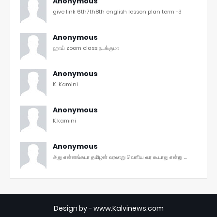
Anonymous
give link 6th7th8th english lesson plan term -3
Anonymous
ஹாய் zoom class நடக்குமா
Anonymous
K. Kamini
Anonymous
K.kamini
Anonymous
அது என்னங்கடா தமிழன் வரலாறு வெளிய வர கூடாது என்று ...
Design by -
www.Kalvinews.com