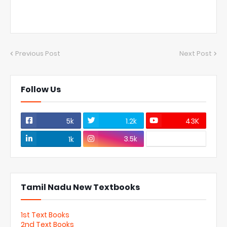
Previous Post
Next Post
Follow Us
5k
1.2k
43K
3.5k
1k
Tamil Nadu New Textbooks
1st Text Books
2nd Text Books