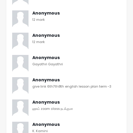
Anonymous
12 mark
Anonymous
12 mark
Anonymous
Gayathri Gayathri
Anonymous
give link 6th7th8th english lesson plan term -3
Anonymous
ஹாய் zoom class நடக்குமா
Anonymous
K. Kamini