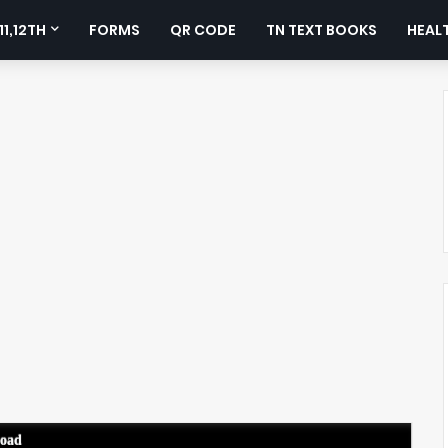
11,12TH
FORMS
QR CODE
TN TEXT BOOKS
HEALT
load