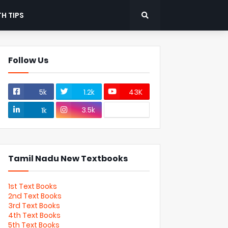
H TIPS
Follow Us
5k
1.2k
43K
3.5k
1k
Tamil Nadu New Textbooks
1st Text Books
2nd Text Books
3rd Text Books
4th Text Books
5th Text Books