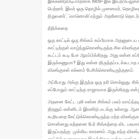
இக்கண்டுபிடிப்பிற்காக 1909-இல் இயற்பியலுக்
பெற்றார். இவர் ஒரு தொழில் முனைவர், தொழிலதி
நிறுவனர்', 'வானொலி'மற்றும் அதனோடு தொடர்
நீதிக்கதை
ஒரு காட்டில் ஒரு சிங்கம் கம்பீரமாக அதனுடைய
காட்டிற்குள் வாழ்ந்துகொண்டிருந்த சில விலங
கூட்டம் கூடி பேச ஆரம்பிக்கிறது. அது என்ன எப்
இருக்கணுமா? இது என்ன திருத்தப்படக்கூடாத ச
விலங்குகள் எல்லாம் பேசிக்கொண்டிருந்ததாம்.
அப்போது அங்கு இருந்த ஒரு நரி சொல்லுது. சிங
எப்போதும் காட்டிற்கு ராஜாவாக இருக்கிறது என்ற
அதனை கேட்ட புலி என்ன சிங்கம் பலம் வாய்ந்தத
திறனும் என்னிடம் இரண்டு மடங்கு உள்ளது. ஆகவ
கூறியதை கேட்டுக்கொண்டிருந்த மற்ற விலங்குக
சொன்னது எத்தனை பேர் சிங்கத்தை விட பலமானவ
இருப்பதற்கு முக்கிய காரணம். அது எந்த வில
காட்டுக்கு ராஜாவாக இருக்கிறது என்று குரங்கு 