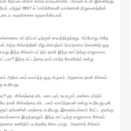
கான நோபல் பரிசை கார்ல் பெர்டினாண்ட் பிரவுன் உடன் இணைந்து
பர், மற்றும் 1897 ல் 'மார்க்கோனி வானொலி நிறுவனத்தின்
புடைய கருவிகளை உருவாக்கியவர்.
 எல்லையை கட்டுப்பாட்டிற்குள் வைத்திருந்தது. அப்போது அதே
்குகள் அந்த சிங்கத்தின் மீது கொஞ்சம் பொறாமை கொண்டு ஒரு
போது இந்த சிங்கம் மட்டும் தான் இந்த காட்டுக்கு ராஜாவாக
ட்டமா? இந்த சட்டத்தை நாம் மாற்ற வேண்டும் என்று
்கம் அதிக பலம் வாய்ந்த ஒரு மிருகம். அதனால தான் சிங்கம்
ு கூறியது.
ா? ஹ.. சிங்கத்தை விட எடையும், உயரமும், சண்டையிடும்
ே நான் சிங்கத்தை விட பலம் வாய்ந்தவன் என்று கூறியது.புலி
ளும் தங்களின் பலத்தை கூறியது. இதையெல்லாம் கேட்ட குரங்கு
ர்களாக இருந்தாலும். இந்த காட்டிற்கு ராஜாவாக சிங்கம்
ங்குகளை கண்டும் பயந்ததே கிடையாது. அதனால் சிங்கம்
கூறியது.