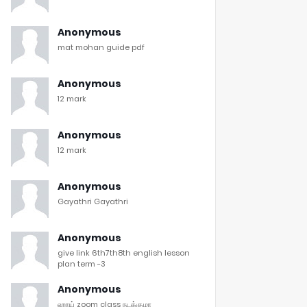
Anonymous
mat mohan guide pdf
Anonymous
12 mark
Anonymous
12 mark
Anonymous
Gayathri Gayathri
Anonymous
give link 6th7th8th english lesson
plan term -3
Anonymous
ஹாய் zoom class நடக்குமா