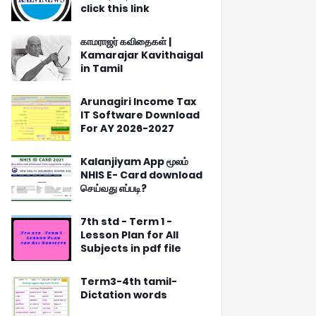
click this link
காமராஜர் கவிதைகள் |
Kamarajar Kavithaigal
in Tamil
Arunagiri Income Tax
IT Software Download
For AY 2026-2027
Kalanjiyam App மூலம்
NHIS E- Card download
செய்வது எப்படி?
7th std - Term 1 -
Lesson Plan for All
Subjects in pdf file
Term3-4th tamil-
Dictation words