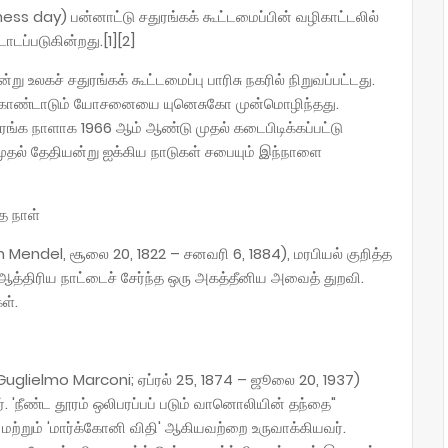
ss day) பன்னாட்டு சதுரங்கக் கூட்டமைப்பின் வழிகாட்டலில்
ப்படுகின்றது.[1][2]
உலகச் சதுரங்கக் கூட்டமைப்பு பாரிசு நகரில் நிறுவப்பட்டது.
கொண்டாடும் யோசனையை யுனெசுகோ முன்மொழிந்தது.
்க நாளாக 1966 ஆம் ஆண்டு முதல் கடைபிடிக்கப்பட்டு
 முதல் தேதியன்று ஐக்கிய நாடுகள் சபையும் இந்நாளை
த நாள்
endel, சூலை 20, 1822 – சனவரி 6, 1884), மரபியல் குறித்த
ஆத்திரிய நாட்டைச் சேர்ந்த ஒரு அகத்தீனிய அவைத் துறவி.
ள்.
Guglielmo Marconi; ஏப்ரல் 25, 1874 – ஜூலை 20, 1937)
 'நீண்ட தூரம் ஒலிபரப்பப் படும் வானொலியின் தந்தை"
 மற்றும் 'மார்க்கோனி விதி' ஆகியவற்றை உருவாக்கியவர்.