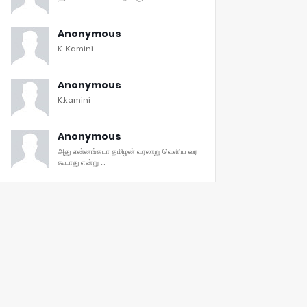
Anonymous
K. Kamini
Anonymous
K.kamini
Anonymous
அது என்னங்கடா தமிழன் வரலாறு வெளிய வர
கூடாது என்று ...