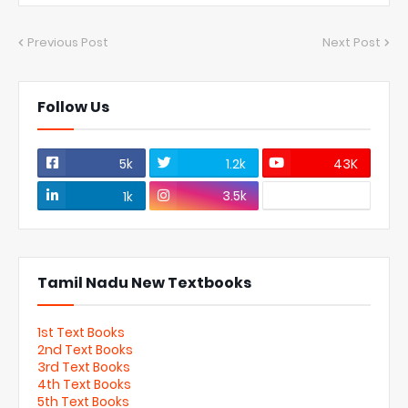
Previous Post
Next Post
Follow Us
5k
1.2k
43K
3.5k
1k
Tamil Nadu New Textbooks
1st Text Books
2nd Text Books
3rd Text Books
4th Text Books
5th Text Books