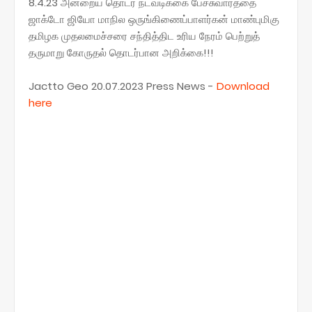
8.4.23 அன்றைய தொடர் நடவடிக்கை பேச்சுவார்த்தை
ஜாக்டோ ஜியோ மாநில ஒருங்கிணைப்பாளர்கன் மாண்புமிகு
தமிழக முதலமைச்சரை சந்தித்திட உரிய நேரம் பெற்றுத்
தருமாறு கோருதல் தொடர்பான அறிக்கை!!!
Jactto Geo 20.07.2023 Press News -
Download
here