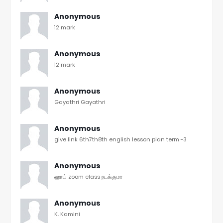
Anonymous
12 mark
Anonymous
12 mark
Anonymous
Gayathri Gayathri
Anonymous
give link 6th7th8th english lesson plan term -3
Anonymous
ஹாய் zoom class நடக்குமா
Anonymous
K. Kamini