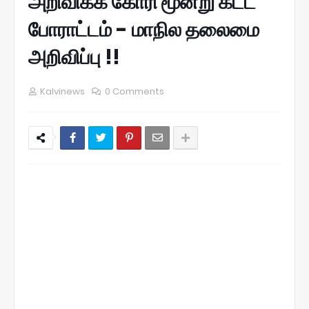
அறிவிக்க கோரி மூன்று கட்ட
போராட்டம் - மாநில தலைமை
அறிவிப்பு !!
Kalvinews
0 Comments