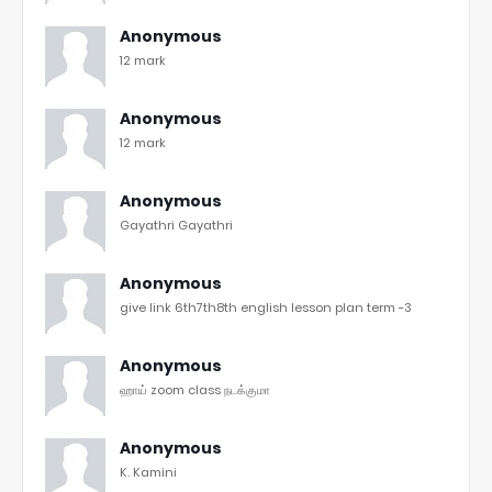
Anonymous
12 mark
Anonymous
12 mark
Anonymous
Gayathri Gayathri
Anonymous
give link 6th7th8th english lesson plan term -3
Anonymous
ஹாய் zoom class நடக்குமா
Anonymous
K. Kamini