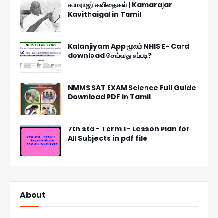
காமராஜர் கவிதைகள் | Kamarajar
Kavithaigal in Tamil
Kalanjiyam App மூலம் NHIS E- Card
download செய்வது எப்படி?
NMMS SAT EXAM Science Full Guide
Download PDF in Tamil
7th std - Term 1 - Lesson Plan for
All Subjects in pdf file
About