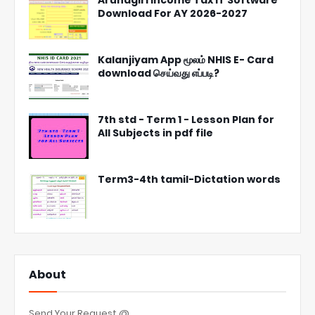
Download For AY 2026-2027
Kalanjiyam App மூலம் NHIS E- Card
download செய்வது எப்படி?
7th std - Term 1 - Lesson Plan for
All Subjects in pdf file
Term3-4th tamil-Dictation words
About
Send Your Request @