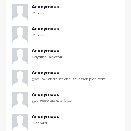
Anonymous
12 mark
Anonymous
12 mark
Anonymous
Gayathri Gayathri
Anonymous
give link 6th7th8th english lesson plan term -3
Anonymous
ஹாய் zoom class நடக்குமா
Anonymous
K. Kamini