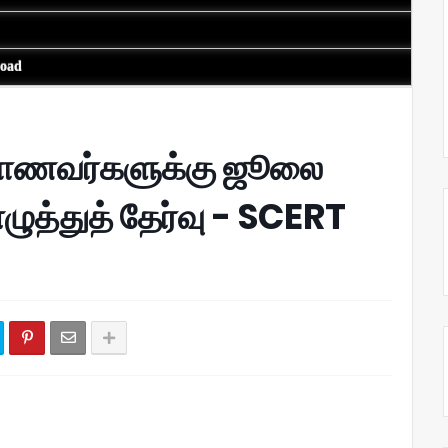
load
ு மாணவர்களுக்கு ஜூலை
ழுத்துத் தேர்வு - SCERT