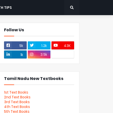
H TIPS
Follow Us
5k
1.2k
43K
3.5k
1k
Tamil Nadu New Textbooks
1st Text Books
2nd Text Books
3rd Text Books
4th Text Books
5th Text Books