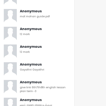
Anonymous
mat mohan guide pdf
Anonymous
12 mark
Anonymous
12 mark
Anonymous
Gayathri Gayathri
Anonymous
give link 6th7th8th english lesson
plan term -3
Anonymous
ஹாய் zoom class நடக்குமா