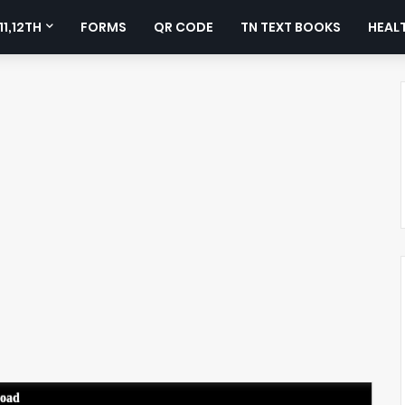
11,12TH
FORMS
QR CODE
TN TEXT BOOKS
HEALT
load