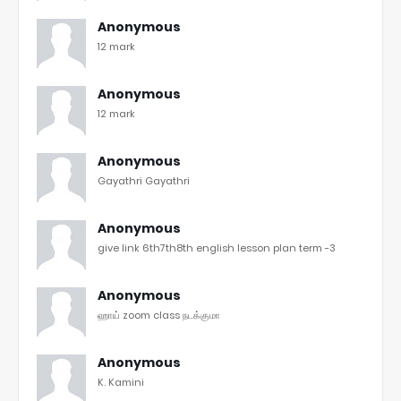
Anonymous
12 mark
Anonymous
12 mark
Anonymous
Gayathri Gayathri
Anonymous
give link 6th7th8th english lesson plan term -3
Anonymous
ஹாய் zoom class நடக்குமா
Anonymous
K. Kamini