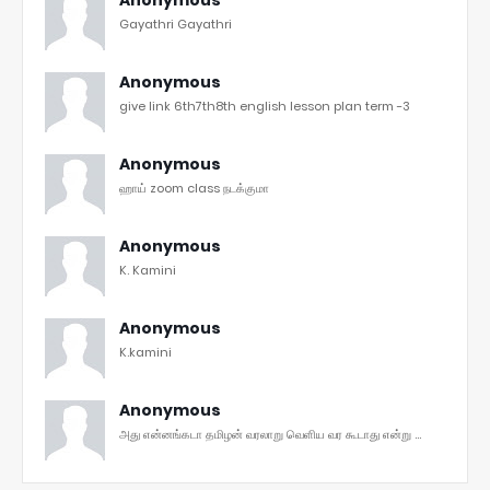
Gayathri Gayathri
Anonymous
give link 6th7th8th english lesson plan term -3
Anonymous
ஹாய் zoom class நடக்குமா
Anonymous
K. Kamini
Anonymous
K.kamini
Anonymous
அது என்னங்கடா தமிழன் வரலாறு வெளிய வர கூடாது என்று ...