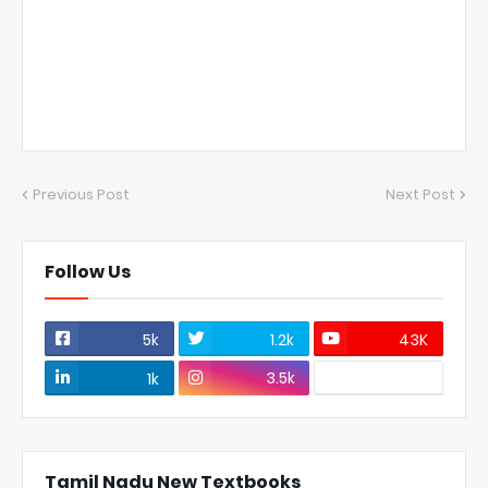
Previous Post
Next Post
Follow Us
5k
1.2k
43K
3.5k
1k
Tamil Nadu New Textbooks