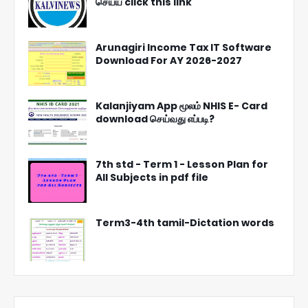
செய்ய click this link
Arunagiri Income Tax IT Software
Download For AY 2026-2027
Kalanjiyam App மூலம் NHIS E- Card
download செய்வது எப்படி?
7th std - Term 1 - Lesson Plan for
All Subjects in pdf file
Term3-4th tamil-Dictation words