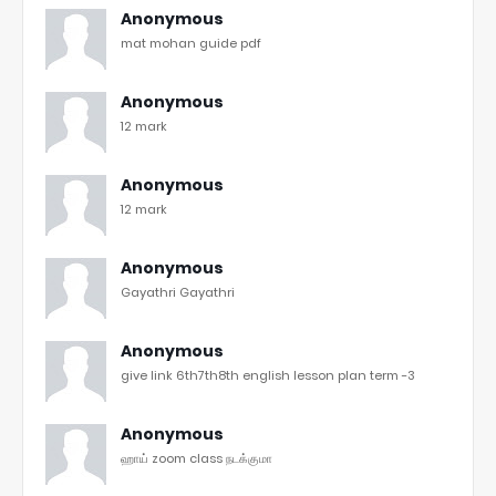
Anonymous
mat mohan guide pdf
Anonymous
12 mark
Anonymous
12 mark
Anonymous
Gayathri Gayathri
Anonymous
give link 6th7th8th english lesson plan term -3
Anonymous
ஹாய் zoom class நடக்குமா