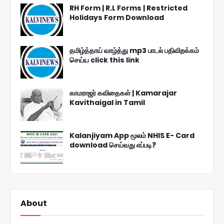
RH Form | R.L Forms | Restricted
Holidays Form Download
தமிழ்த்தாய் வாழ்த்து mp3 பாடல் பதிவிறக்கம்
செய்ய click this link
காமராஜர் கவிதைகள் | Kamarajar
Kavithaigal in Tamil
Kalanjiyam App மூலம் NHIS E- Card
download செய்வது எப்படி?
About