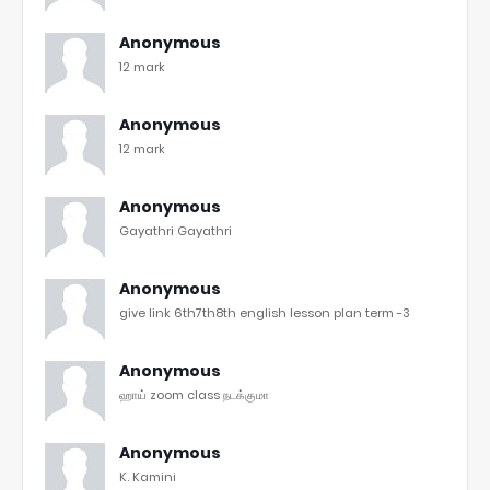
Anonymous
12 mark
Anonymous
12 mark
Anonymous
Gayathri Gayathri
Anonymous
give link 6th7th8th english lesson plan term -3
Anonymous
ஹாய் zoom class நடக்குமா
Anonymous
K. Kamini