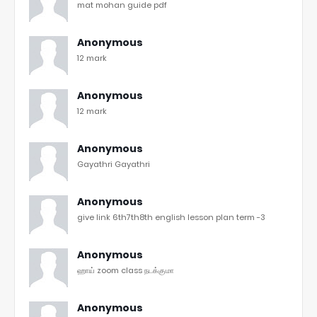
mat mohan guide pdf
Anonymous
12 mark
Anonymous
12 mark
Anonymous
Gayathri Gayathri
Anonymous
give link 6th7th8th english lesson plan term -3
Anonymous
ஹாய் zoom class நடக்குமா
Anonymous