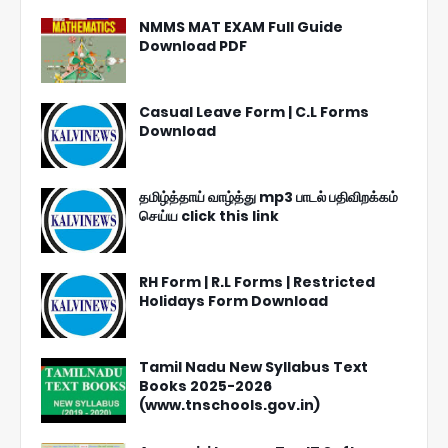
NMMS MAT EXAM Full Guide
Download PDF
Casual Leave Form | C.L Forms
Download
தமிழ்த்தாய் வாழ்த்து mp3 பாடல் பதிவிறக்கம்
செய்ய click this link
RH Form | R.L Forms | Restricted
Holidays Form Download
Tamil Nadu New Syllabus Text
Books 2025-2026
(www.tnschools.gov.in)