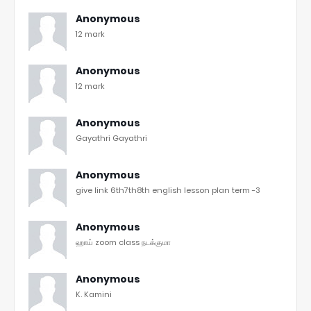
Anonymous
12 mark
Anonymous
12 mark
Anonymous
Gayathri Gayathri
Anonymous
give link 6th7th8th english lesson plan term -3
Anonymous
ஹாய் zoom class நடக்குமா
Anonymous
K. Kamini