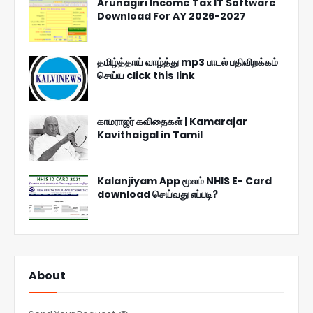
Arunagiri Income Tax IT Software
Download For AY 2026-2027
தமிழ்த்தாய் வாழ்த்து mp3 பாடல் பதிவிறக்கம்
செய்ய click this link
காமராஜர் கவிதைகள் | Kamarajar
Kavithaigal in Tamil
Kalanjiyam App மூலம் NHIS E- Card
download செய்வது எப்படி?
About