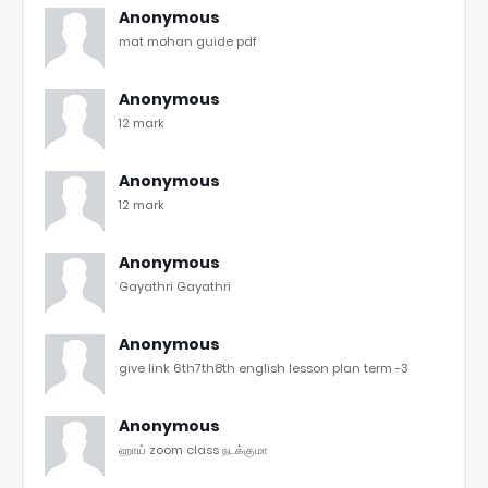
Anonymous
mat mohan guide pdf
Anonymous
12 mark
Anonymous
12 mark
Anonymous
Gayathri Gayathri
Anonymous
give link 6th7th8th english lesson plan term -3
Anonymous
ஹாய் zoom class நடக்குமா