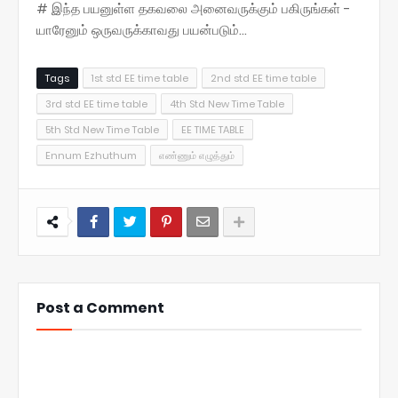
# இந்த பயனுள்ள தகவலை அனைவருக்கும் பகிருங்கள் -
யாரேனும் ஒருவருக்காவது பயன்படும்...
Tags
1st std EE time table
2nd std EE time table
3rd std EE time table
4th Std New Time Table
5th Std New Time Table
EE TIME TABLE
Ennum Ezhuthum
எண்ணும் எழுத்தும்
Post a Comment