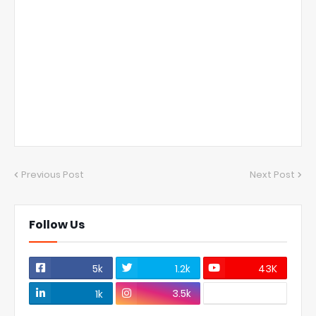
Previous Post
Next Post
Follow Us
5k
1.2k
43K
3.5k
1k