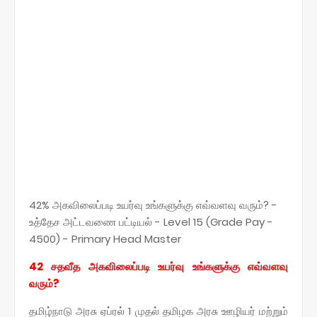
42% அகவிலைப்படி உயர்வு உங்களுக்கு எவ்வளவு வரும்? -
உத்தேச அட்டவணை பட்டியல் - Level 15 (Grade Pay -
4500) - Primary Head Master
42 சதவீத அகவிலைப்படி உயர்வு உங்களுக்கு எவ்வளவு
வரும்?
தமிழ்நாடு அரசு ஏப்ரல் 1 முதல் தமிழக அரசு ஊழியர் மற்றும்