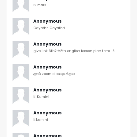
12 mark
Anonymous
Gayathri Gayathri
Anonymous
give link 6th7th8th english lesson plan term -3
Anonymous
ஹாய் zoom class நடக்குமா
Anonymous
K. Kamini
Anonymous
K.kamini
Anonymous