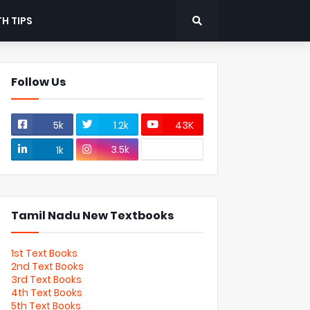
H TIPS
Follow Us
5k
1.2k
43K
3.5k
1k
Tamil Nadu New Textbooks
1st Text Books
2nd Text Books
3rd Text Books
4th Text Books
5th Text Books