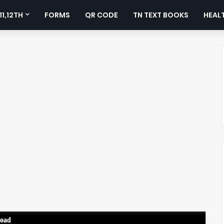
11,12TH
FORMS
QR CODE
TN TEXT BOOKS
HEALT
load