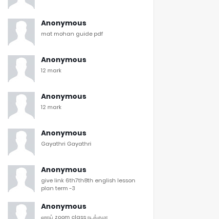
Anonymous
mat mohan guide pdf
Anonymous
12 mark
Anonymous
12 mark
Anonymous
Gayathri Gayathri
Anonymous
give link 6th7th8th english lesson
plan term -3
Anonymous
ஹாய் zoom class நடக்குமா