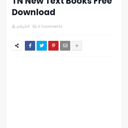
TN New Text Books Free
Download
தமிழச்சி
0 Comments