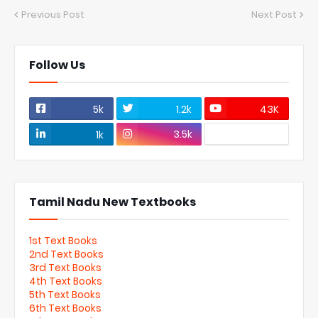
Previous Post
Next Post
Follow Us
5k
1.2k
43K
3.5k
1k
Tamil Nadu New Textbooks
1st Text Books
2nd Text Books
3rd Text Books
4th Text Books
5th Text Books
6th Text Books