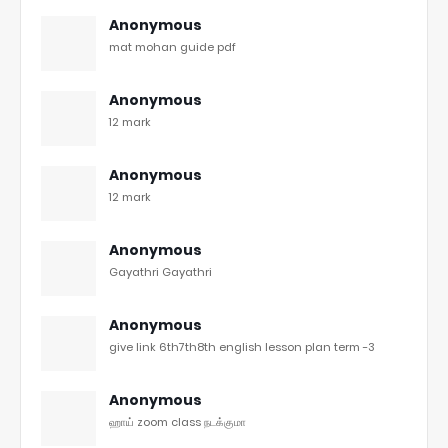
Anonymous
mat mohan guide pdf
Anonymous
12 mark
Anonymous
12 mark
Anonymous
Gayathri Gayathri
Anonymous
give link 6th7th8th english lesson plan term -3
Anonymous
ஹாய் zoom class நடக்குமா