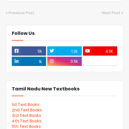
Previous Post
Next Post
Follow Us
5k
1.2k
43K
3.5k
1k
Tamil Nadu New Textbooks
1st Text Books
2nd Text Books
3rd Text Books
4th Text Books
5th Text Books