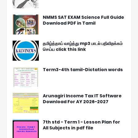
NMMS SAT EXAM Science Full Guide
Download PDF in Tamil
தமிழ்த்தாய் வாழ்த்து mp3 பாடல் பதிவிறக்கம்
செய்ய click this link
Term3-4th tamil-Dictation words
Arunagiri Income Tax IT Software
Download For AY 2026-2027
7th std - Term 1 - Lesson Plan for
All Subjects in pdf file