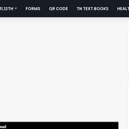
11,12TH
FORMS
QR CODE
TN TEXT BOOKS
HEALT
load