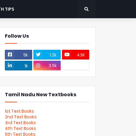
H TIPS
Follow Us
5k
1.2k
43K
3.5k
1k
Tamil Nadu New Textbooks
1st Text Books
2nd Text Books
3rd Text Books
4th Text Books
5th Text Books