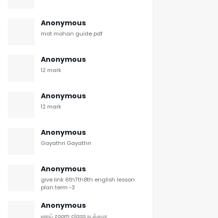
Anonymous
mat mohan guide pdf
Anonymous
12 mark
Anonymous
12 mark
Anonymous
Gayathri Gayathri
Anonymous
give link 6th7th8th english lesson
plan term -3
Anonymous
ஹாய் zoom class நடக்குமா