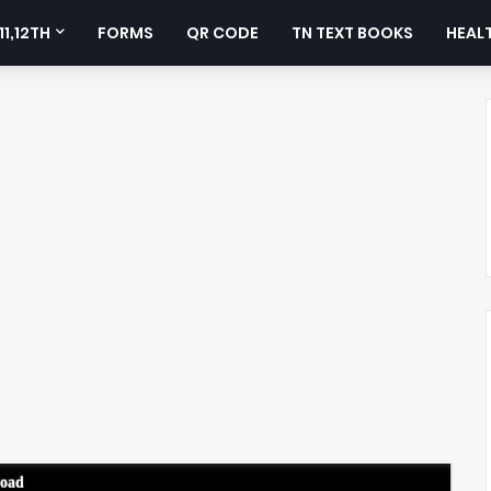
11,12TH
FORMS
QR CODE
TN TEXT BOOKS
HEALT
load