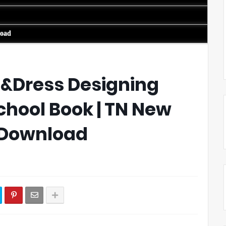
load
s &Dress Designing
hool Book | TN New
 Download