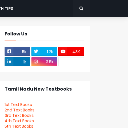
H TIPS
Follow Us
5k
1.2k
43K
3.5k
1k
Tamil Nadu New Textbooks
1st Text Books
2nd Text Books
3rd Text Books
4th Text Books
5th Text Books