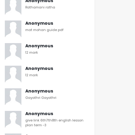
Anonymous
Rathamani ratha
Anonymous
mat mohan guide pdf
Anonymous
12 mark
Anonymous
12 mark
Anonymous
Gayathri Gayathri
Anonymous
give link 6th7th8th english lesson
plan term -3