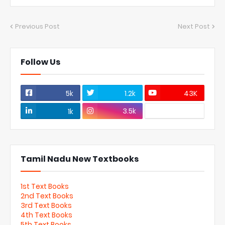
Previous Post
Next Post
Follow Us
5k
1.2k
43K
3.5k
1k
Tamil Nadu New Textbooks
1st Text Books
2nd Text Books
3rd Text Books
4th Text Books
5th Text Books