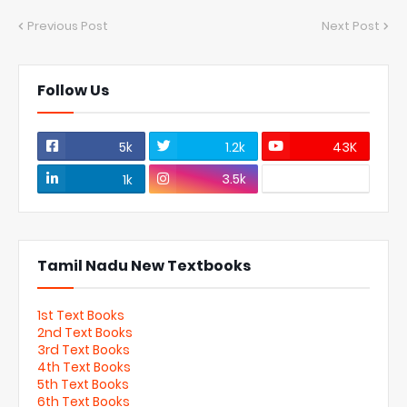
Previous Post
Next Post
Follow Us
5k
1.2k
43K
3.5k
1k
Tamil Nadu New Textbooks
1st Text Books
2nd Text Books
3rd Text Books
4th Text Books
5th Text Books
6th Text Books