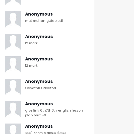
Anonymous
mat mohan guide pdf
Anonymous
12 mark
Anonymous
12 mark
Anonymous
Gayathri Gayathri
Anonymous
give link 6th7th8th english lesson
plan term -3
Anonymous
ஹாய் zoom class நடக்குமா