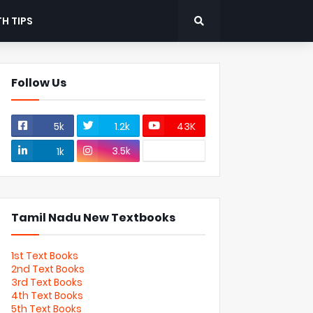
H TIPS
Follow Us
5k
1.2k
43K
3.5k
1k
Tamil Nadu New Textbooks
1st Text Books
2nd Text Books
3rd Text Books
4th Text Books
5th Text Books