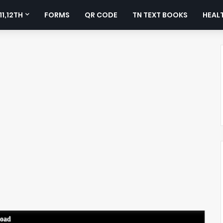
11,12TH
FORMS
QR CODE
TN TEXT BOOKS
HEALT
load