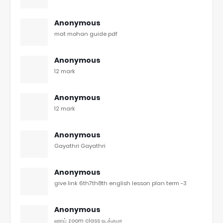
Anonymous
mat mohan guide pdf
Anonymous
12 mark
Anonymous
12 mark
Anonymous
Gayathri Gayathri
Anonymous
give link 6th7th8th english lesson plan term -3
Anonymous
ஹாய் zoom class நடக்குமா