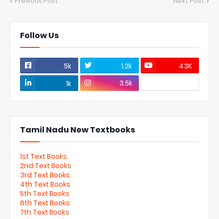
Previous Post
Next Post
Follow Us
5k
1.2k
43K
3.5k
1k
Tamil Nadu New Textbooks
1st Text Books
2nd Text Books
3rd Text Books
4th Text Books
5th Text Books
6th Text Books
7th Text Books