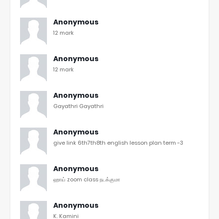
Anonymous
12 mark
Anonymous
12 mark
Anonymous
Gayathri Gayathri
Anonymous
give link 6th7th8th english lesson plan term -3
Anonymous
ஹாய் zoom class நடக்குமா
Anonymous
K. Kamini