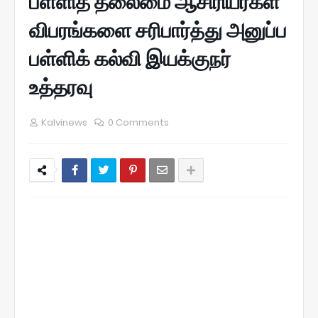
பள்ளித் தலைமை ஆசிரியர்கள்
விபரங்களை சரிபார்த்து அனுப்ப
பள்ளிக் கல்வி இயக்குநர்
உத்தரவு
Kalvinews
0 Comments