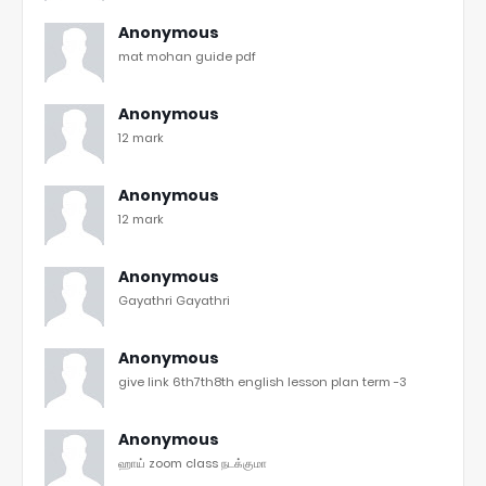
Anonymous
mat mohan guide pdf
Anonymous
12 mark
Anonymous
12 mark
Anonymous
Gayathri Gayathri
Anonymous
give link 6th7th8th english lesson plan term -3
Anonymous
ஹாய் zoom class நடக்குமா