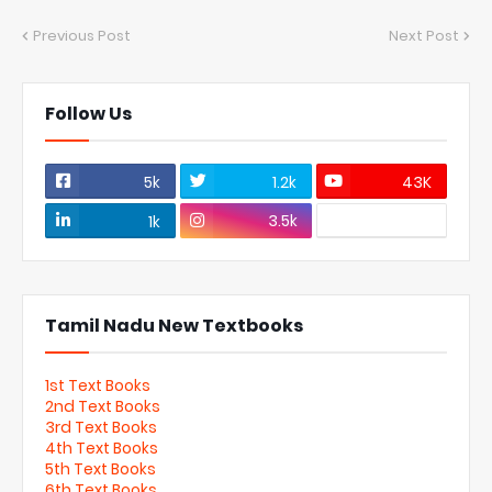
Previous Post
Next Post
Follow Us
5k
1.2k
43K
3.5k
1k
Tamil Nadu New Textbooks
1st Text Books
2nd Text Books
3rd Text Books
4th Text Books
5th Text Books
6th Text Books