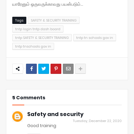
யாரேனும் ஒருவருக்காவது பயன்படும்...
Tags
SAFETY & SECURITY TRAINING
tntp login tntp dash board
tntp SAFETY & SECURITY TRAINING
tntp tn schools gov in
tntp tnschools gov in
5 Comments
Safety and security
Tuesday, December 22, 2020
Good training