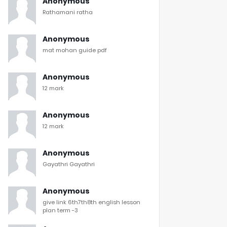
Anonymous
Rathamani ratha
Anonymous
mat mohan guide pdf
Anonymous
12 mark
Anonymous
12 mark
Anonymous
Gayathri Gayathri
Anonymous
give link 6th7th8th english lesson
plan term -3