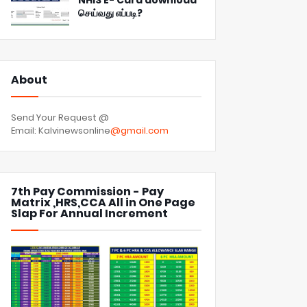
NHIS E- Card download
செய்வது எப்படி?
About
Send Your Request @
Email: Kalvinewsonline
@gmail.com
7th Pay Commission - Pay
Matrix ,HRS,CCA All in One Page
Slap For Annual Increment