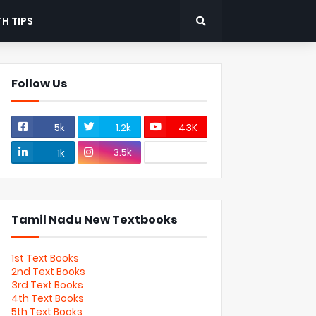
H TIPS
Follow Us
5k
1.2k
43K
3.5k
1k
Tamil Nadu New Textbooks
1st Text Books
2nd Text Books
3rd Text Books
4th Text Books
5th Text Books