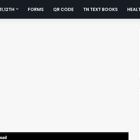
11,12TH
FORMS
QR CODE
TN TEXT BOOKS
HEALT
load