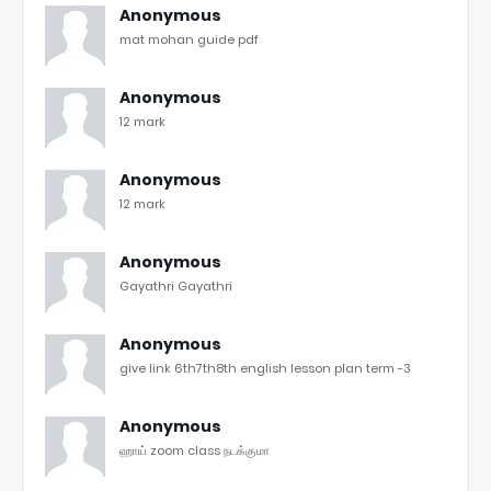
Anonymous
mat mohan guide pdf
Anonymous
12 mark
Anonymous
12 mark
Anonymous
Gayathri Gayathri
Anonymous
give link 6th7th8th english lesson plan term -3
Anonymous
ஹாய் zoom class நடக்குமா