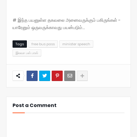
# இந்த பயனுள்ள தகவலை அனைவருக்கும் பகிருங்கள் -
யாரேனும் ஒருவருக்காவது பயன்படும்...
Tags
free bus pass
minister speech
இலவச பஸ் பாஸ்
Post a Comment