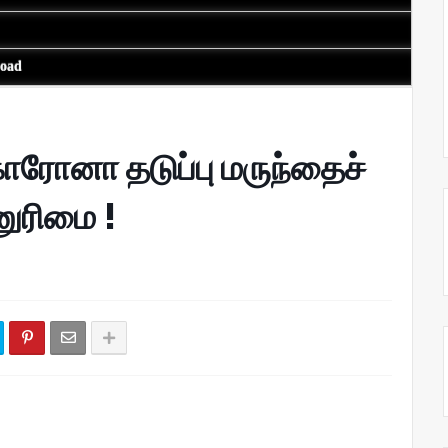
load
ொரோனா தடுப்பு மருந்தைச்
னுரிமை !