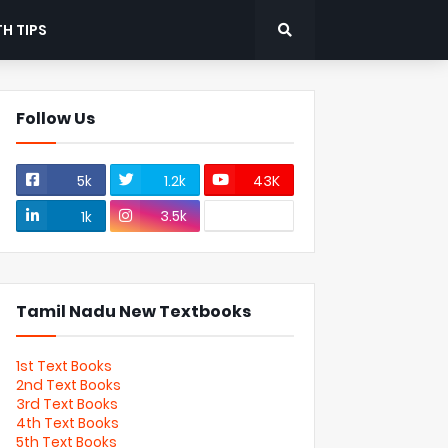
H TIPS
Follow Us
5k
1.2k
43K
3.5k
1k
Tamil Nadu New Textbooks
1st Text Books
2nd Text Books
3rd Text Books
4th Text Books
5th Text Books