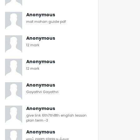
Anonymous
mat mohan guide pdf
Anonymous
12 mark
Anonymous
12 mark
Anonymous
Gayathri Gayathri
Anonymous
give link 6th7th8th english lesson
plan term -3
Anonymous
ஹாய் zoom class நடக்குமா