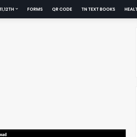
11,12TH
FORMS
QR CODE
TN TEXT BOOKS
HEALT
load