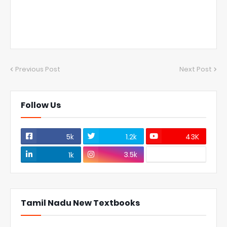
Previous Post
Next Post
Follow Us
5k
1.2k
43K
3.5k
1k
Tamil Nadu New Textbooks