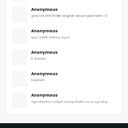
Anonymous
give link 6th7th8th english lesson plan term -3
Anonymous
ஹாய் zoom class நடக்குமா
Anonymous
K. Kamini
Anonymous
K.kamini
Anonymous
அது என்னங்கடா தமிழன் வரலாறு வெளிய வர கூடாது என்று ...