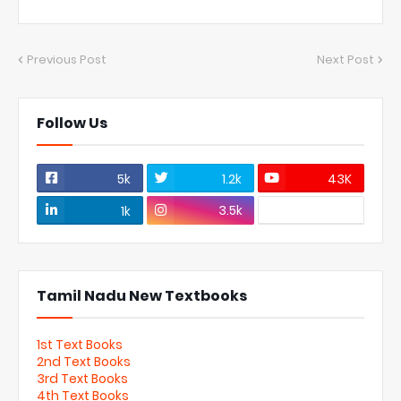
Previous Post
Next Post
Follow Us
5k
1.2k
43K
3.5k
1k
Tamil Nadu New Textbooks
1st Text Books
2nd Text Books
3rd Text Books
4th Text Books