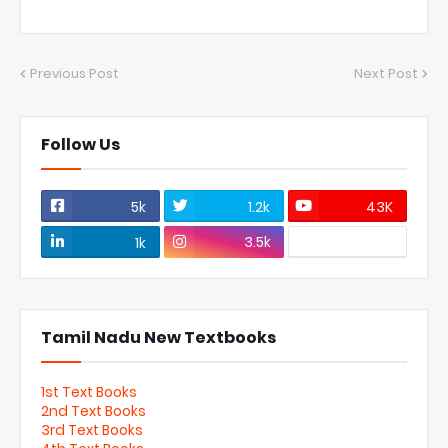
Previous Post
Next Post
Follow Us
5k
1.2k
43K
3.5k
1k
Tamil Nadu New Textbooks
1st Text Books
2nd Text Books
3rd Text Books