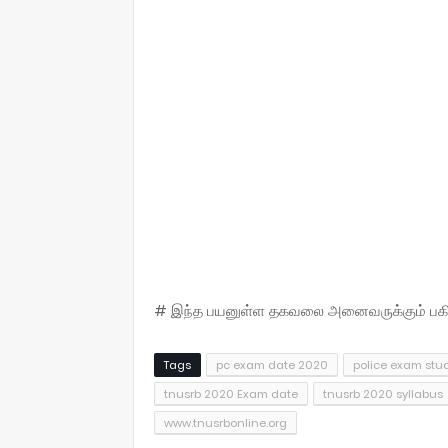
# இந்த பயனுள்ள தகவலை அனைவருக்கும் பகிருங
Tags
pc exam date 2020
police exam stu
tnusrb 2020 Exam date
tnusrb 2020 syllabus
www.tnusrbonline.org