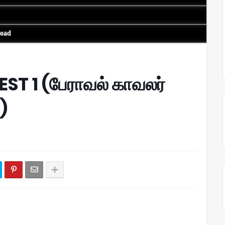
load
ST 1 (பேராவல் காவலர்
்)