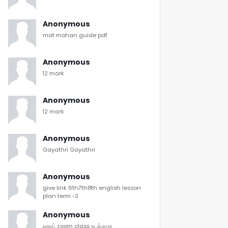
Anonymous
mat mohan guide pdf
Anonymous
12 mark
Anonymous
12 mark
Anonymous
Gayathri Gayathri
Anonymous
give link 6th7th8th english lesson
plan term -3
Anonymous
ஹாய் zoom class நடக்குமா