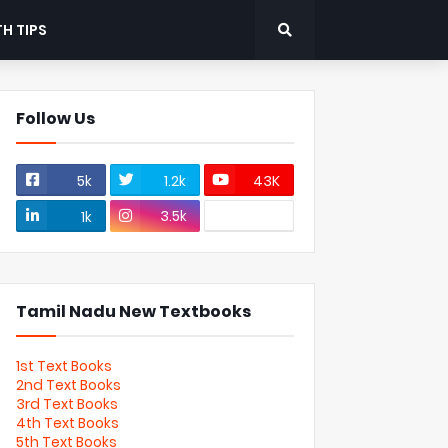
H TIPS
Follow Us
5k
1.2k
43K
3.5k
1k
Tamil Nadu New Textbooks
1st Text Books
2nd Text Books
3rd Text Books
4th Text Books
5th Text Books