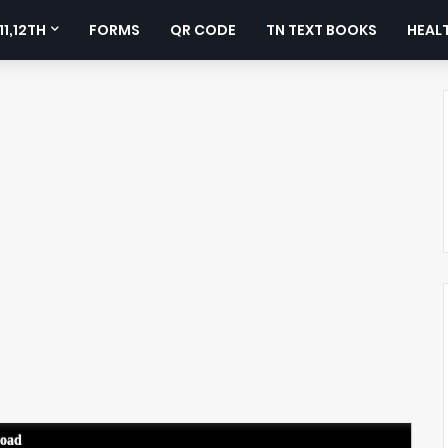
11,12TH
FORMS
QR CODE
TN TEXT BOOKS
HEALT
load