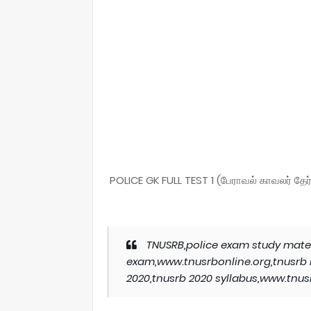
POLICE GK FULL TEST 1 (பேராவல் காவலர் தேர்
TNUSRB,police exam study materi
exam,www.tnusrbonline.org,tnusrb 
2020,tnusrb 2020 syllabus,www.tnusr