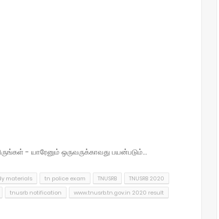
்கள் - யாரேனும் ஒருவருக்காவது பயன்படும்...
dy materials
tn police exam
TNUSRB
TNUSRB 2020
tnusrb notification
www.tnusrb.tn.gov.in 2020 result