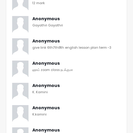
12 mark
Anonymous
Gayathri Gayathri
Anonymous
give link 6th7th8th english lesson plan term -3
Anonymous
ஹாய் zoom class நடக்குமா
Anonymous
K. Kamini
Anonymous
K.kamini
Anonymous