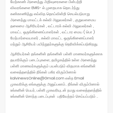
மேற்காண் அனைத்து அறிவுரைகளை பின்பற்றி
விவரங்களை EMIS- ல் முறையாக தொடர்ந்து
கண்காணித்து எவ்வித தொய்வின்றி செயல்படுமாறு
அனைத்து மாவட்டக் கல்வி அலுவலர்கள் , குறுவளமைய
தலைமை ஆசிரியர்கள் , வட்டாரக் கல்வி அலுவலர்கள் ,
மாவட்ட ஒருங்கிணைப்பாளர்கள் , வட்டார மைய ( பொ )
மேற்பார்வையாளர் , கல்வி மாவட்ட ஒருங்கிணைப்பாளர்
மற்றும் ஆசிரியர் பயிற்றுநர்களுக்கு தெரிவிக்கப்படுகிறது.
ஆசிரியர்கள் தங்களின் தங்களின் பள்ளி மாணவர்களுக்காக
தயாரிக்கும் படைப்புகளை, தமிழகத்தில் உள்ள அனைத்து
பள்ளி மாணவர்களுக்கும் பயன்படும் விதமாக எங்களின்
வலைத்தளத்தில் நீங்கள் பகிர விரும்பினால்
kalvinewsOnline@Gmail.com என்ற Email
முகவரிக்கு எங்களுக்கு அனுப்பலாம்.. நீங்கள் விரும்பினால்
உங்களின் பெயர், பள்ளி முகவரியுடன் நமது வலைத்தளத்தில்
உங்களின் சொந்த படைப்புகள் பதிவேற்றம் செய்யப்படும் ..