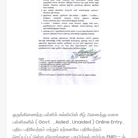
ஒருங்கிணைந்த பள்ளிக் கல்வியின் கீழ் அனைத்து வகை
பள்ளிகளில் ( Govt . , Aided , Unaided ) Online Entry ,
புதிய பதிவேற்றம் மற்றும் ஏற்கனவே பதிவேற்றம்
செய்யப்பட்டுள்ள விவரங்களை புதுபித்தல் சார்ந்து EMIS-- ல்