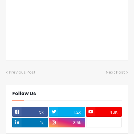
Previous Post
Next Post
Follow Us
5k
1.2k
43K
3.5k
1k